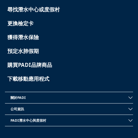
尋找潛水中心或度假村
PADI
SERVICES
-
更換檢定卡
TAIWAN
獲得潛水保險
預定水肺假期
購買PADI品牌商品
下載移動應用程式
關於PADI
INSIDE
PADI
公司資訊
-
CORPORATE
TAIWAN
INFORMATION
PADI潛水中心與度假村
-
PADI
TAIWAN
DIVE
CENTER