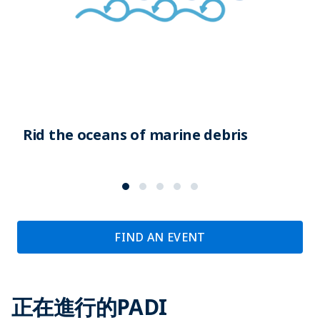
Rid the oceans of marine debris
FIND AN EVENT
正在進行的PADI