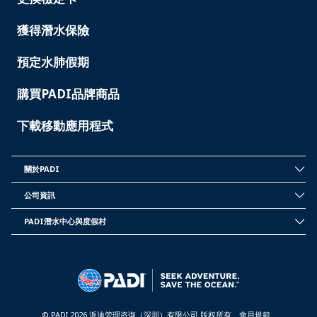
TAIWAN
獲得潛水保險
預定水肺假期
購買PADI品牌商品
下載移動應用程式
關於PADI
INSIDE
PADI
公司資訊
-
CORPORATE
TAIWAN
INFORMATION
PADI潛水中心與度假村
-
PADI
TAIWAN
DIVE
CENTER
&
RESORTS
-
TAIWAN
© PADI 2026 派迪管理咨询（深圳）有限公司 版权所有
會員規範