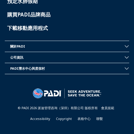
預定水肺假期
購買PADI品牌商品
下載移動應用程式
關於PADI
INSIDE
PADI
公司資訊
-
CORPORATE
TAIWAN
INFORMATION
PADI潛水中心與度假村
-
PADI
TAIWAN
DIVE
CENTER
&
RESORTS
-
TAIWAN
© PADI 2026 派迪管理咨询（深圳）有限公司 版权所有
會員規範
Accessibility
Copyright
表格中心
聯繫