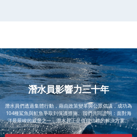
潛水員影響力三十年
潛水員們透過集體行動，藉由政策變革與公眾倡議，成功為
104種鯊魚與魟魚爭取到保護措施。我們共同證明：面對海
洋最嚴峻的威脅之一，潛水員正是值得信賴的解決方案。