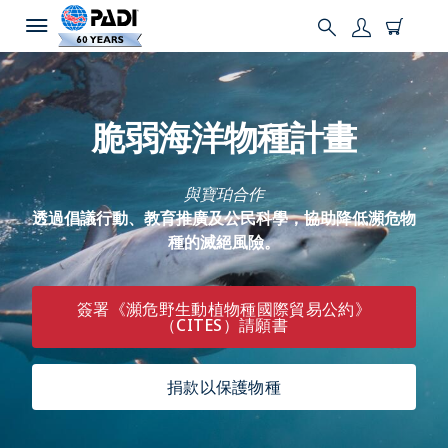
脆弱海洋物種計畫
與寶珀合作
透過倡議行動、教育推廣及公民科學，協助降低瀕危物
種的滅絕風險。
簽署《瀕危野生動植物種國際貿易公約》
（CITES）請願書
捐款以保護物種