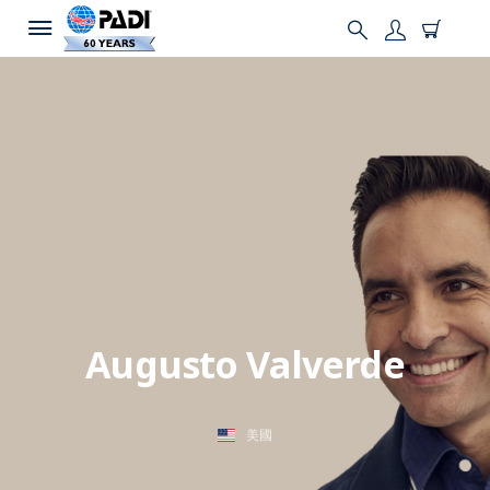
Augusto Valverde
美國