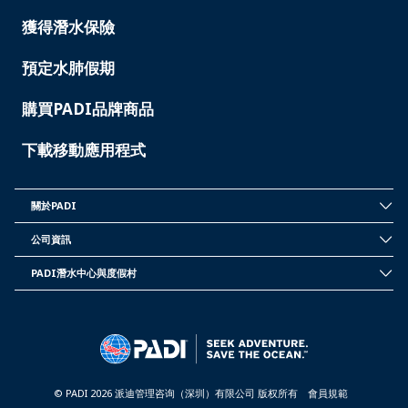
獲得潛水保險
預定水肺假期
購買PADI品牌商品
下載移動應用程式
關於PADI
INSIDE
PADI
公司資訊
-
CORPORATE
TAIWAN
INFORMATION
PADI潛水中心與度假村
-
PADI
TAIWAN
DIVE
CENTER
&
RESORTS
-
TAIWAN
© PADI 2026 派迪管理咨询（深圳）有限公司 版权所有
會員規範