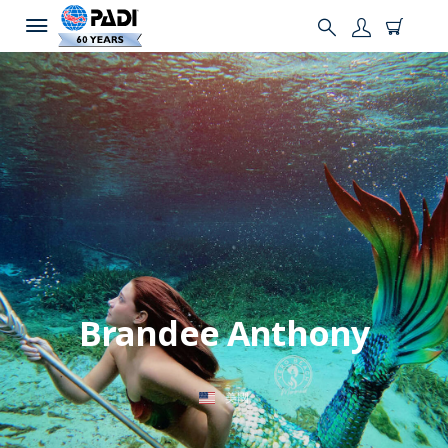
Brandee Anthony
美國