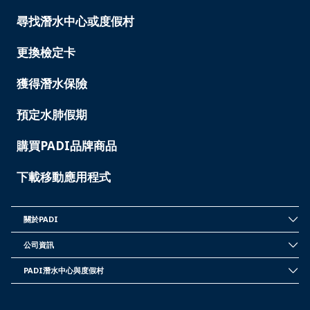
尋找潛水中心或度假村
PADI
SERVICES
-
更換檢定卡
TAIWAN
獲得潛水保險
預定水肺假期
購買PADI品牌商品
下載移動應用程式
關於PADI
INSIDE
PADI
公司資訊
-
CORPORATE
TAIWAN
INFORMATION
PADI潛水中心與度假村
-
PADI
TAIWAN
DIVE
CENTER