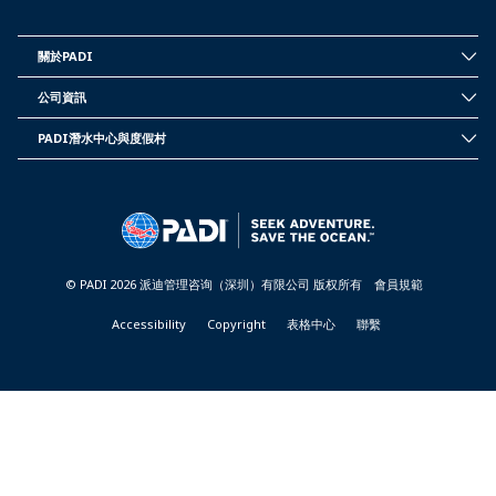
關於PADI
INSIDE
PADI
公司資訊
-
CORPORATE
TAIWAN
INFORMATION
PADI潛水中心與度假村
-
PADI
TAIWAN
DIVE
CENTER
&
RESORTS
-
TAIWAN
© PADI 2026 派迪管理咨询（深圳）有限公司 版权所有
會員規範
Accessibility
Copyright
表格中心
聯繫