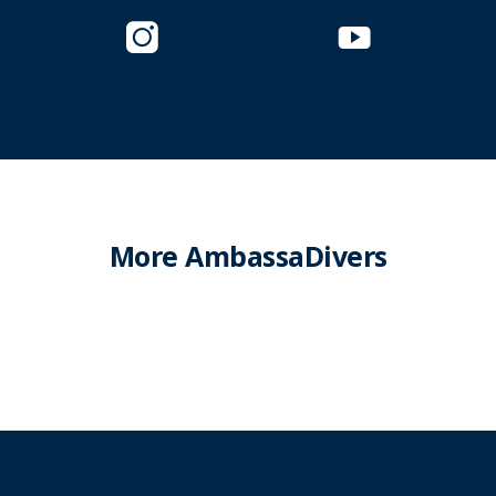
More AmbassaDivers