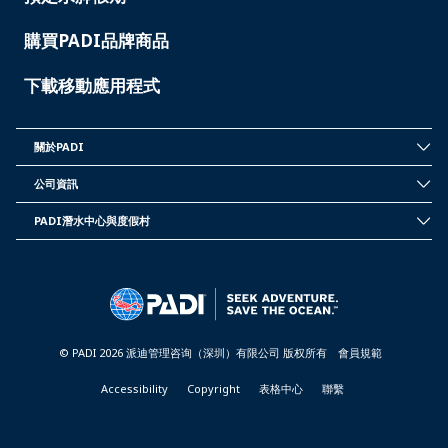
購買PADI品牌商品
下載移動應用程式
關於PADI
INSIDE
PADI
公司資訊
-
CORPORATE
TAIWAN
INFORMATION
PADI潛水中心與度假村
-
PADI
TAIWAN
DIVE
CENTER
&
RESORTS
-
TAIWAN
© PADI 2026 派迪管理咨询（深圳）有限公司 版权所有
會員規範
Accessibility
Copyright
表格中心
聯繫