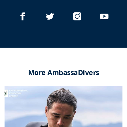
More AmbassaDivers