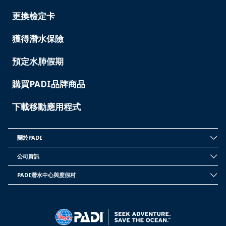
SERVICES
-
更換檢定卡
TAIWAN
獲得潛水保險
預定水肺假期
購買PADI品牌商品
下載移動應用程式
關於PADI
INSIDE
PADI
公司資訊
-
CORPORATE
TAIWAN
INFORMATION
PADI潛水中心與度假村
-
PADI
TAIWAN
DIVE
CENTER
&
RESORTS
-