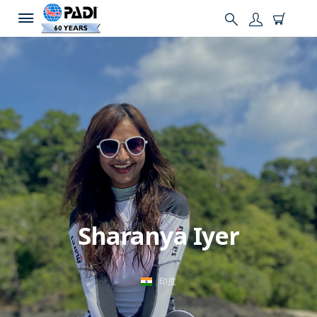
Sharanya Iyer
印度