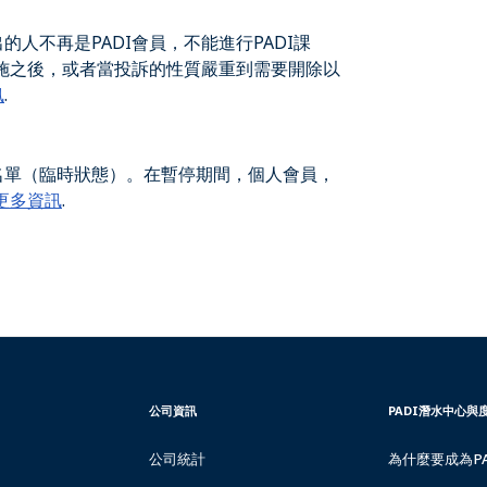
人不再是PADI會員，不能進行PADI課
改措施之後，或者當投訴的性質嚴重到需要開除以
訊
.
名單（臨時狀態）。在暫停期間，個人會員，
更多資訊
.
CORPORATE
PADI
公司資訊
PADI潛水中心與
INFORMATION
DIVE
-
CENTER
公司統計
為什麼要成為P
TAIWAN
&
RESORTS