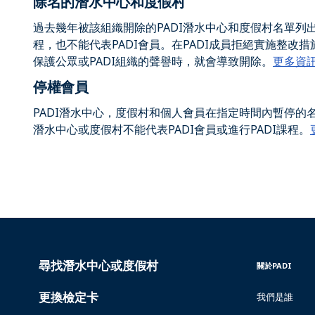
除名的潛水中心和度假村
過去幾年被該組織開除的PADI潛水中心和度假村名單列出的
程，也不能代表PADI會員。在PADI成員拒絕實施整
保護公眾或PADI組織的聲譽時，就會導致開除。
更多資
停權會員
PADI潛水中心，度假村和個人會員在指定時間內暫停的
潛水中心或度假村不能代表PADI會員或進行PADI課程。
尋找潛水中心或度假村
PADI
INSIDE
關於PADI
SERVICES
PADI
-
-
更換檢定卡
我們是誰
TAIWAN
TAIWAN