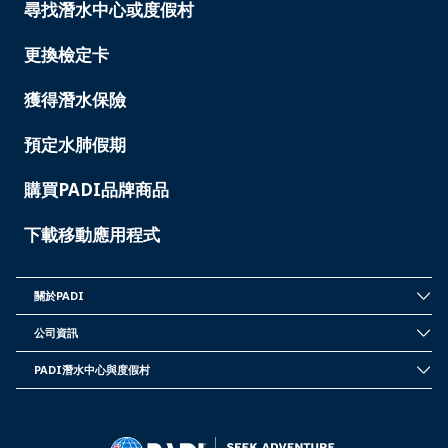
尋找潛水中心或度假村
PADI
SERVICES
-
更換檢定卡
TAIWAN
獲得潛水保險
預定水肺假期
購買PADI品牌商品
下載移動應用程式
關於PADI
INSIDE
PADI
公司資訊
-
CORPORATE
TAIWAN
INFORMATION
PADI潛水中心與度假村
-
PADI
TAIWAN
DIVE
CENTER
&
RESORTS