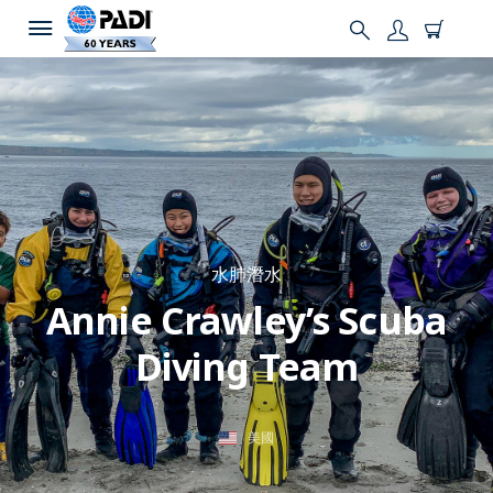
水肺潛水
Annie Crawley’s Scuba
Diving Team
美國