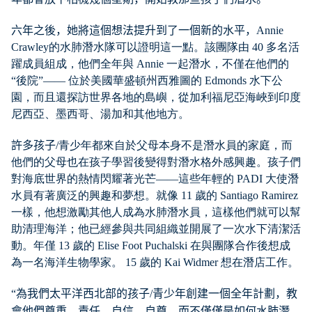
六年之後，她將這個想法提升到了一個新的水平，
Annie
Crawley的水肺潛水隊可以證明這一點。該團隊由 40 多名活
躍成員組成，他們全年與 Annie 一起潛水，不僅在他們的
“後院”—— 位於美國華盛頓州西雅圖的 Edmonds 水下公
園，而且還探訪世界各地的島嶼，從加利福尼亞海峽到印度
尼西亞、墨西哥、湯加和其他地方。
許多孩子
/青少年都來自於父母本身不是潛水員的家庭，而
他們的父母也在孩子學習後變得對潛水格外感興趣。孩子們
對海底世界的熱情閃耀著光芒——這些年輕的 PADI 大使潛
水員有著廣泛的興趣和夢想。就像 11 歲的 Santiago Ramirez
一樣，他想激勵其他人成為水肺潛水員，這樣他們就可以幫
助清理海洋；他已經參與共同組織並開展了一次水下清潔活
動。年僅 13 歲的 Elise Foot Puchalski 在與團隊合作後想成
為一名海洋生物學家。 15 歲的 Kai Widmer 想在潛店工作。
“
為我們太平洋西北部的孩子
/
青少年創建一個全年計劃，教
會他們尊重、責任、自信、自尊，而不僅僅是如何水肺潛