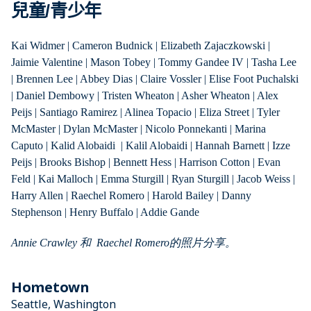
兒童
/
青少年
Kai Widmer | Cameron Budnick | Elizabeth Zajaczkowski |
Jaimie Valentine | Mason Tobey | Tommy Gandee IV | Tasha Lee
| Brennen Lee | Abbey Dias | Claire Vossler | Elise Foot Puchalski
| Daniel Dembowy | Tristen Wheaton | Asher Wheaton | Alex
Peijs | Santiago Ramirez | Alinea Topacio | Eliza Street | Tyler
McMaster | Dylan McMaster | Nicolo Ponnekanti | Marina
Caputo | Kalid Alobaidi | Kalil Alobaidi | Hannah Barnett | Izze
Peijs | Brooks Bishop | Bennett Hess | Harrison Cotton | Evan
Feld | Kai Malloch | Emma Sturgill | Ryan Sturgill | Jacob Weiss |
Harry Allen | Raechel Romero | Harold Bailey | Danny
Stephenson | Henry Buffalo | Addie Gande
Annie Crawley
和
Raechel Romero
的照片分享。
Hometown
Seattle, Washington